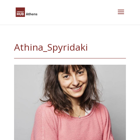
Skip
to
content
Athina_Spyridaki