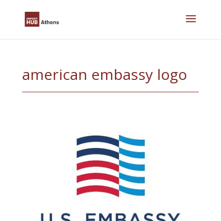
Skip
to
content
american embassy logo