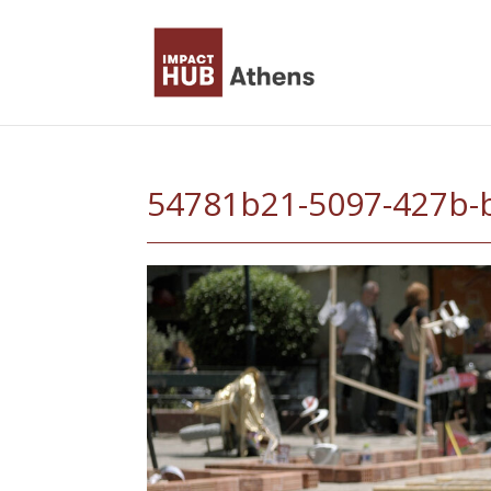
Skip
to
content
54781b21-5097-427b-