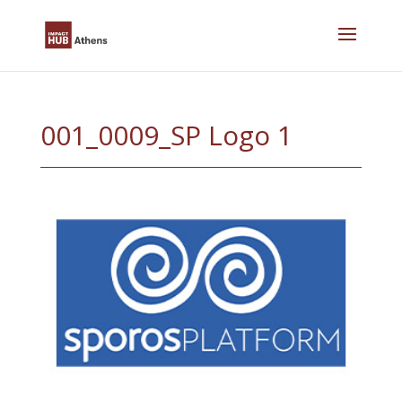
Skip
to
content
001_0009_SP Logo 1