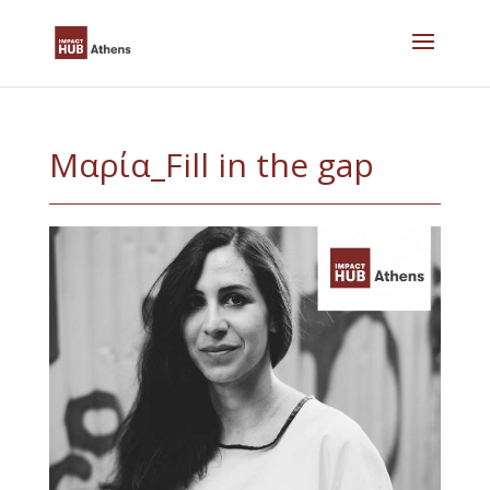
Skip
to
content
Μαρία_Fill in the gap