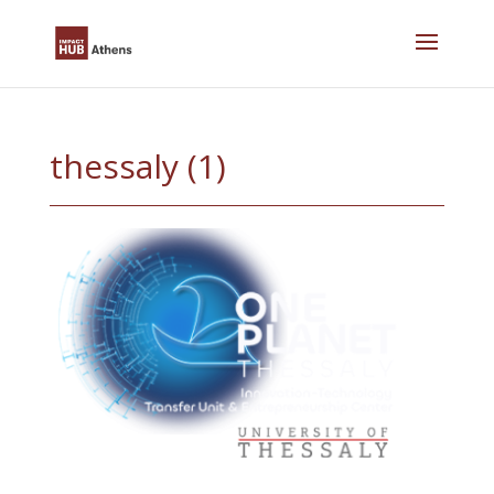
Skip
to
content
thessaly (1)