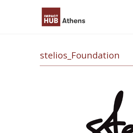
Skip
to
content
stelios_Foundation