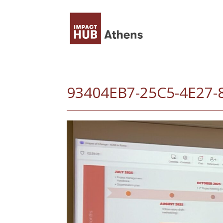
Skip
to
content
93404EB7-25C5-4E27-