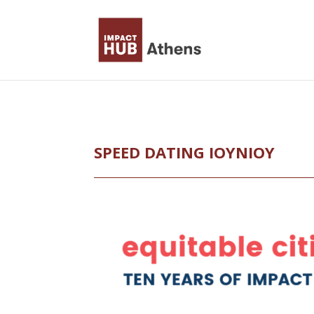
Skip
to
content
SPEED DATING ΙΟΥΝΊΟΥ