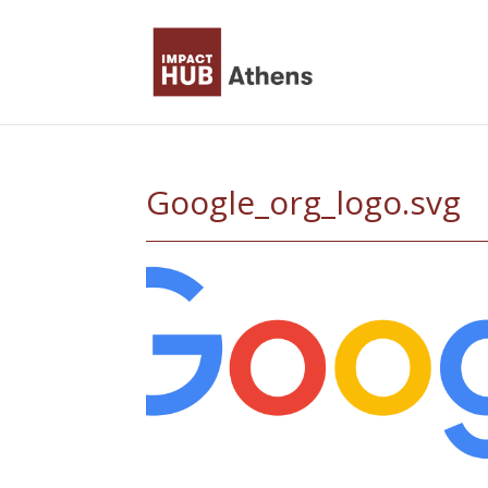
Skip
to
content
Google_org_logo.svg