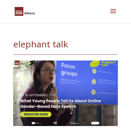
Skip
to
content
elephant talk