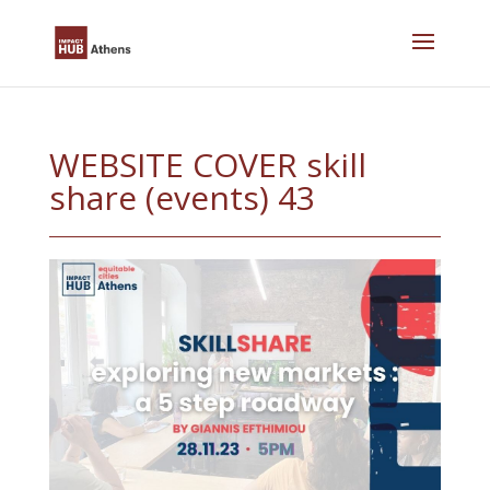
Skip
to
content
WEBSITE COVER skill
share (events) 43