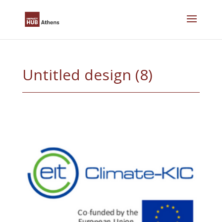
Skip
to
content
Untitled design (8)