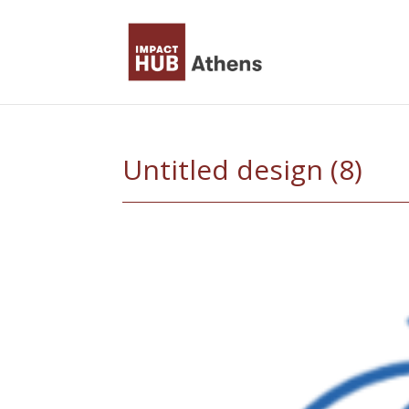
Skip
to
content
Untitled design (8)