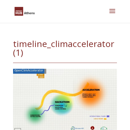
Skip
to
content
timeline_climaccelerator
(1)