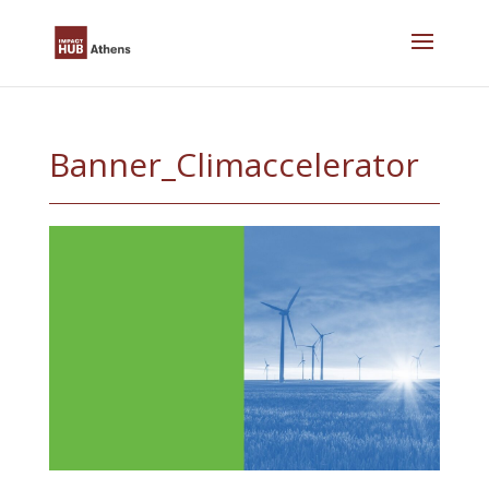
Skip
to
content
Banner_Climaccelerator