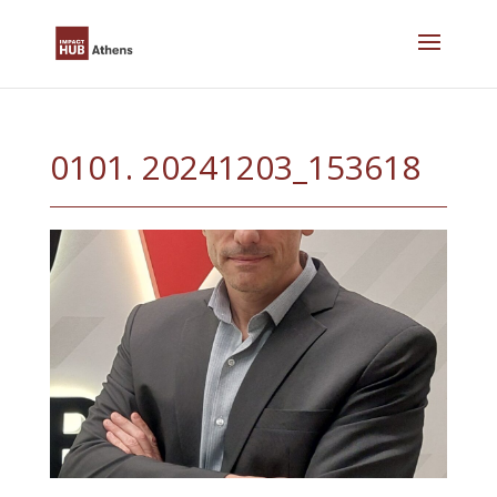
Skip
to
content
0101. 20241203_153618