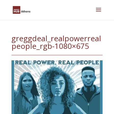
Skip
to
content
greggdeal_realpowerreal
people_rgb-1080×675