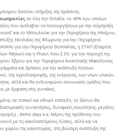
 μόνιμου δικτύου στήριξης της πράσινης
χειρηματίες
σε όλη την Ελλάδα-
το 40% των οποίων
τίδες που ανέλαβαν να λειτουργήσουν με την σύμπραξη
ουνά” και το Μπουλούκι για την Περιφέρεια της Ηπείρου,
άπτυξης Νεολαίας της Φλώρινας για την Περιφέρεια
(ΑΝΚΑ) για την Περιφέρεια Θεσσαλίας, η ΕΤΑΠ (Εταιρεία
ν Νήσων) και η Phaos Κοιν.Σ.Επ. για την περιοχή της
ορίου Έβρου για την Περιφέρεια Ανατολικής Μακεδονίας
γράμματα και δράσεις για την ανάπτυξη λύσεων
μού, της αγροδιατροφής, της ενέργειας, των νέων
υλικών,
ότητας, αλλά και θα ενδυναμώνει κοινωνικές ομάδες που
α, με έμφαση στις γυναίκες.
ένα, σε τοπικό και εθνικό επίπεδο, το δίκτυο θα
διατομεακές συναντήσεις, δυναμικές κοινότητας, μεγάλες
, αγορές) , demo days κ.α. Μέρος της πρόθεσης του
κοινό με τις εκκολαπτόμενες λύσεις, αλλά και να
ου χώρου της καινοτομίας, στη βιώσιμη ανάπτυξη της