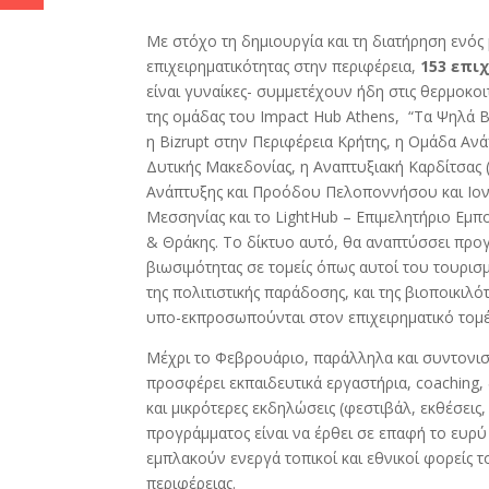
Με στόχο τη δημιουργία και τη διατήρηση ενός
επιχειρηματικότητας στην περιφέρεια,
153 επι
είναι γυναίκες-
συμμετέχουν ήδη στις θερμοκοι
της ομάδας του Impact Hub Athens, “Τα Ψηλά Β
η Bizrupt στην Περιφέρεια Κρήτης, η Ομάδα Αν
Δυτικής Μακεδονίας, η Αναπτυξιακή Καρδίτσας 
Ανάπτυξης και Προόδου Πελοποννήσου και Ιονίω
Μεσσηνίας και το LightHub – Επιμελητήριο Εμπ
& Θράκης. Το δίκτυο αυτό, θα αναπτύσσει προ
βιωσιμότητας σε το
μείς όπως αυτοί του τουρισ
της πολιτιστικής παράδοσης, και της βιοποικιλ
υπο-εκπροσωπούνται στον επιχειρηματικό τομέ
Μέχρι το Φεβρουάριο, παράλληλα και συντονισμ
προσφέρει εκπαιδευτικά εργαστήρια, coaching, 
και μικρότερες εκδηλώσεις (φεστιβάλ, εκθέσεις
προγράμματος είναι να έρθει σε επαφή το ευρύ 
εμπλακούν ενεργά τοπικοί και εθνικοί φορείς τ
περιφέρειας.