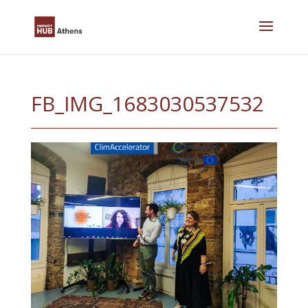
Skip
to
content
FB_IMG_1683030537532