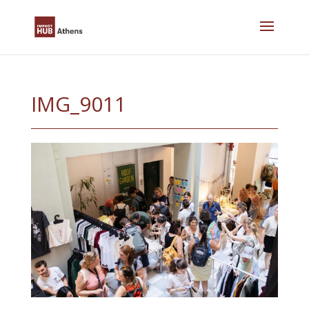
Skip
to
content
IMG_9011