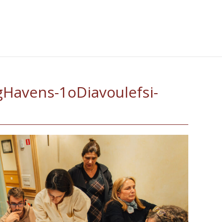
Havens-1οDiavoulefsi-