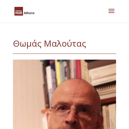
Skip
to
content
Θωμάς Μαλούτας