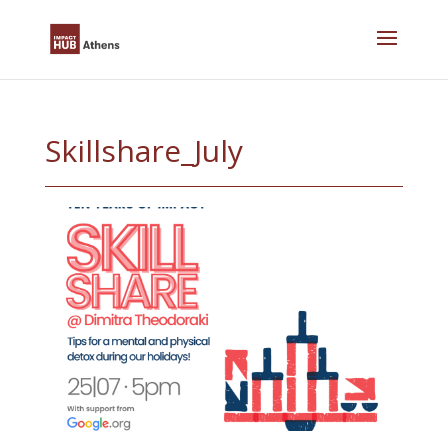
Skip
to
content
Skillshare_July