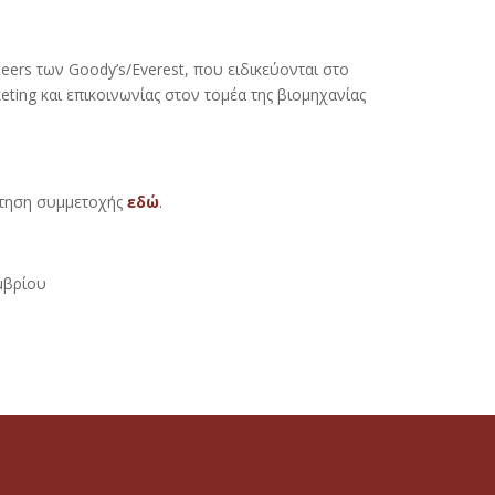
eers των Goody’s/Everest, που ειδικεύονται στο
ting και επικοινωνίας στον τομέα της βιομηχανίας
ίτηση συμμετοχής
εδώ
.
μβρίου