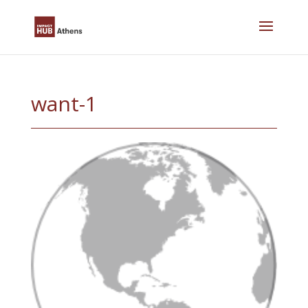
Skip
to
content
want-1