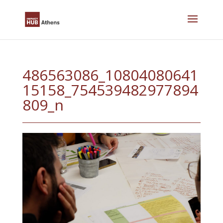
Skip
to
content
486563086_10804080641
15158_754539482977894
809_n